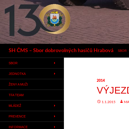
Hledat
SH ČMS – Sbor dobrovolných hasičů Hrabová
SBOR
SBOR
JEDNOTKA
2014
ŽENY A MUŽI
VÝJEZ
TFA TEAM
1.1.2015
MA
MLÁDEŽ
PREVENCE
INFORMACE