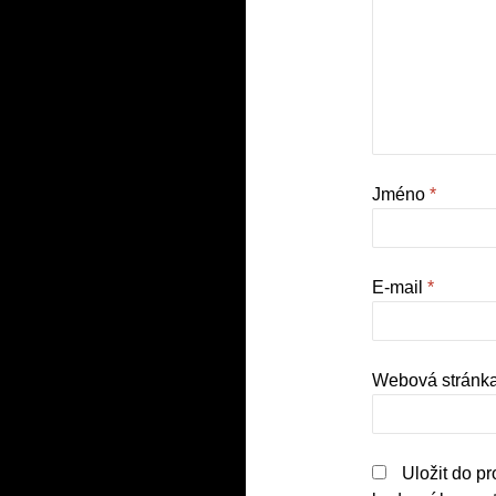
Jméno
*
E-mail
*
Webová stránk
Uložit do p