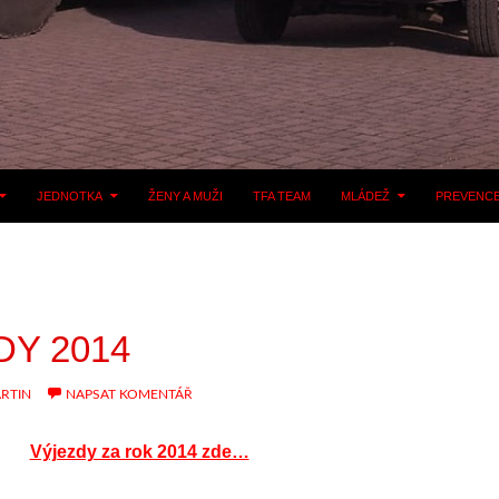
JEDNOTKA
ŽENY A MUŽI
TFA TEAM
MLÁDEŽ
PREVENC
DY 2014
RTIN
NAPSAT KOMENTÁŘ
Výjezdy za rok 2014 zde…