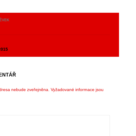
PĚVEK
y
2015
ENTÁŘ
dresa nebude zveřejněna.
Vyžadované informace jsou