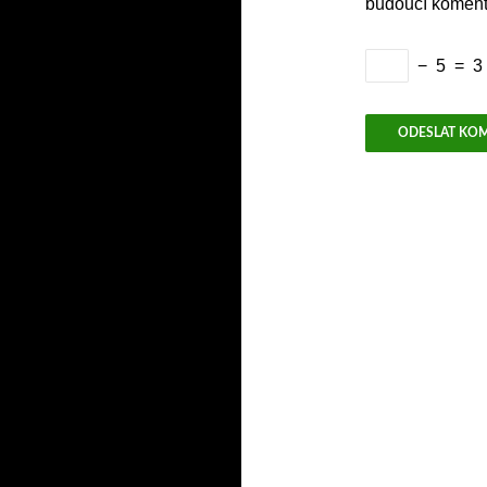
budoucí koment
−
5
=
3