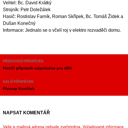
Velitel: Bc. David Krátký
Strojník: Petr Doležálek
Hasič: Rostislav Farník, Roman Skřípek, Bc. Tomáš Židek a
Dušan Konečný
Informace: Jednalo se o včelí roj v elektro rozvaděči domu.
Navigace
PŘEDCHOZÍ PŘÍSPĚVEK
pro
Hasiči připravili odpoledne pro děti
příspěvky
DALŠÍ PŘÍSPĚVEK
Pivovar Koníček
NAPSAT KOMENTÁŘ
Vaše e-mailová adresa nebude zveřejněna.
Vyžadované informace