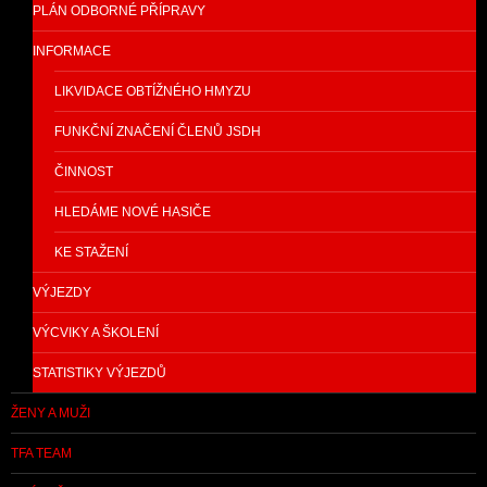
PLÁN ODBORNÉ PŘÍPRAVY
INFORMACE
LIKVIDACE OBTÍŽNÉHO HMYZU
FUNKČNÍ ZNAČENÍ ČLENŮ JSDH
ČINNOST
HLEDÁME NOVÉ HASIČE
KE STAŽENÍ
VÝJEZDY
VÝCVIKY A ŠKOLENÍ
STATISTIKY VÝJEZDŮ
ŽENY A MUŽI
TFA TEAM