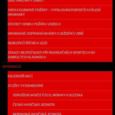
OXID UHELNATÝ ZABÍJÍ !
JARO A DUBNOVÉ POŽÁRY – VYPALOVÁNÍ POROSTŮ A PÁLENÍ
HRABANKY
DŮVODY VZNIKU POŽÁRU VOZIDLA
HROMADNÉ DOPRAVNÍ NEHODY A JEŽDĚNÍ V ZIMĚ
NEBEZPEČÍ ŘÍČNÍCH JEZŮ
ZÁSADY BEZPEČNOSTI PŘI REKREAČNÍCH SPORTECH NA
ZAMRZLÝCH HLADINÁCH
INFORMACE
KALENDÁŘ AKCÍ
STUŽKY VYZNAMENÁNÍ
SDRUŽENÍ HASIČŮ ČECH, MORAVY A SLEZSKA
ČESKÁ HASIČSKÁ JEDNOTA
MORAVSKÁ HASIČSKÁ JEDNOTA