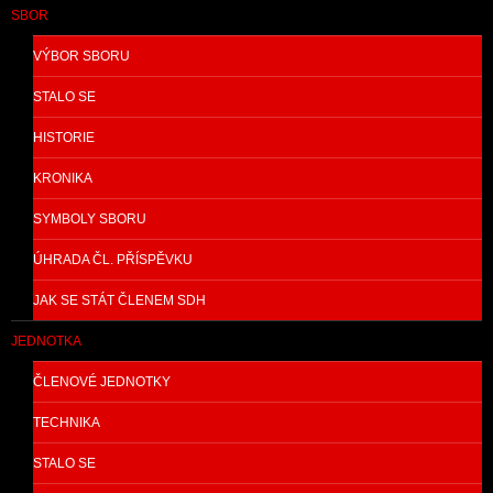
SBOR
VÝBOR SBORU
STALO SE
HISTORIE
KRONIKA
SYMBOLY SBORU
ÚHRADA ČL. PŘÍSPĚVKU
JAK SE STÁT ČLENEM SDH
JEDNOTKA
ČLENOVÉ JEDNOTKY
TECHNIKA
STALO SE