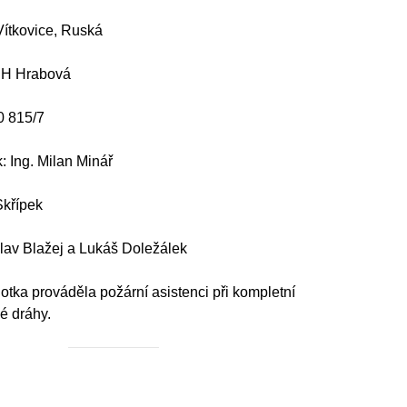
Vítkovice, Ruská
DH Hrabová
0 815/7
k: Ing. Milan Minář
křípek
slav Blažej a Lukáš Doležálek
otka prováděla požární asistenci při kompletní
é dráhy.