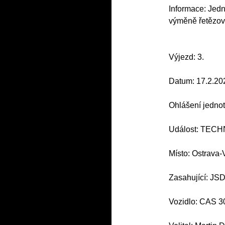
Informace: Jedn
výměně řetězov
Výjezd: 3.
Datum: 17.2.20
Ohlášení jednot
Událost: TEC
Místo: Ostrava-
Zasahující: JS
Vozidlo: CAS 3