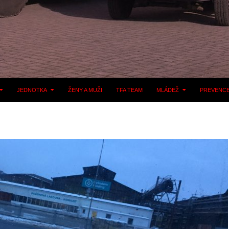
JEDNOTKA
ŽENY A MUŽI
TFA TEAM
MLÁDEŽ
PREVENC