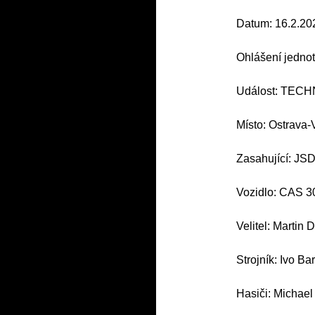
Datum: 16.2.20
Ohlášení jednot
Událost: TEC
Místo: Ostrava-
Zasahující: JS
Vozidlo: CAS 3
Velitel: Martin 
Strojník: Ivo Ba
Hasiči: Michael