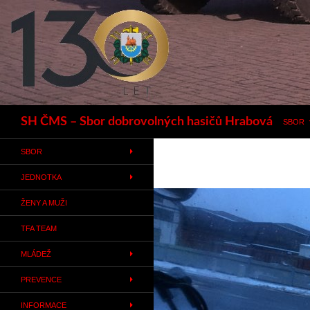
Hledat
SH ČMS – Sbor dobrovolných hasičů Hrabová
SBOR
SBOR
JEDNOTKA
ŽENY A MUŽI
TFA TEAM
MLÁDEŽ
PREVENCE
INFORMACE