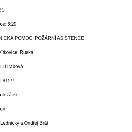
21
ce: 6:29
HNICKÁ POMOC, POŽÁRNÍ ASISTENCE
Vítkovice, Ruská
DH Hrabová
0 815/7
Doležálek
ron
 Lednický a Ondřej Brát