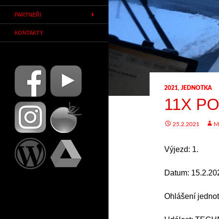
PARTNEŘI
KONTAKTY
2021
,
JEDNOTKA
11X P
25.2.2021
M
Výjezd: 1.
Datum: 15.2.20
Ohlášení jednot