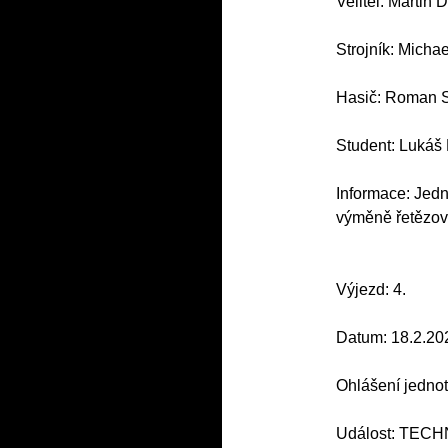
Velitel: Martin 
Strojník: Micha
Hasič: Roman S
Student: Lukáš
Informace: Jedn
výměně řetězov
Výjezd: 4.
Datum: 18.2.20
Ohlášení jednot
Událost: TEC