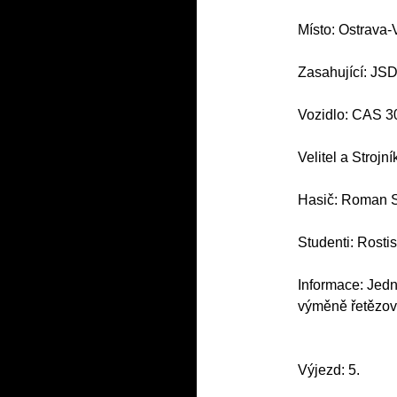
Místo: Ostrava-
Zasahující: JS
Vozidlo: CAS 3
Velitel a Strojní
Hasič: Roman S
Studenti: Rosti
Informace: Jedn
výměně řetězov
Výjezd: 5.