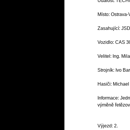
Událost: TEC
Místo: Ostrava-
Zasahující: JS
Vozidlo: CAS 3
Velitel: Ing. Mi
Strojník: Ivo Ba
Hasiči: Michael
Informace: Jedn
výměně řetězov
Výjezd: 2.