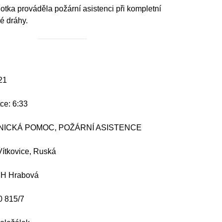
otka prováděla požární asistenci při kompletní
é dráhy.
21
ce: 6:33
HNICKÁ POMOC, POŽÁRNÍ ASISTENCE
Vítkovice, Ruská
DH Hrabová
0 815/7