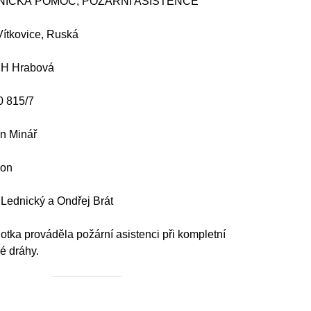
HNICKÁ POMOC, POŽÁRNÍ ASISTENCE
Vítkovice, Ruská
DH Hrabová
0 815/7
lan Minář
ron
 Lednický a Ondřej Brát
otka prováděla požární asistenci při kompletní
é dráhy.