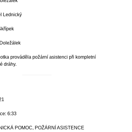
Doležálek
el Lednický
křípek
 Doležálek
otka prováděla požární asistenci při kompletní
é dráhy.
21
ce: 6:33
HNICKÁ POMOC, POŽÁRNÍ ASISTENCE