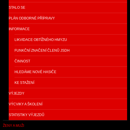
STALO SE
PLÁN ODBORNÉ PŘÍPRAVY
INFORMACE
LIKVIDACE OBTÍŽNÉHO HMYZU
FUNKČNÍ ZNAČENÍ ČLENŮ JSDH
ČINNOST
HLEDÁME NOVÉ HASIČE
KE STAŽENÍ
VÝJEZDY
VÝCVIKY A ŠKOLENÍ
STATISTIKY VÝJEZDŮ
ŽENY A MUŽI