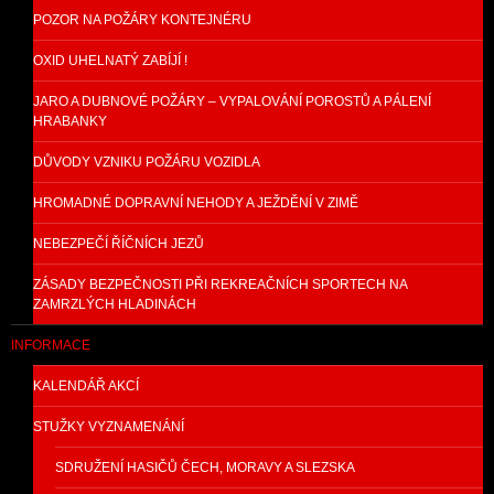
POZOR NA POŽÁRY KONTEJNÉRU
OXID UHELNATÝ ZABÍJÍ !
JARO A DUBNOVÉ POŽÁRY – VYPALOVÁNÍ POROSTŮ A PÁLENÍ
HRABANKY
DŮVODY VZNIKU POŽÁRU VOZIDLA
HROMADNÉ DOPRAVNÍ NEHODY A JEŽDĚNÍ V ZIMĚ
NEBEZPEČÍ ŘÍČNÍCH JEZŮ
ZÁSADY BEZPEČNOSTI PŘI REKREAČNÍCH SPORTECH NA
ZAMRZLÝCH HLADINÁCH
INFORMACE
KALENDÁŘ AKCÍ
STUŽKY VYZNAMENÁNÍ
SDRUŽENÍ HASIČŮ ČECH, MORAVY A SLEZSKA