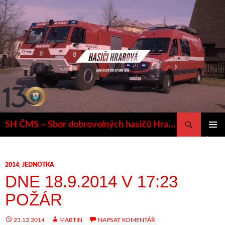
Přejít
k
obsahu
webu
Hledat
SH ČMS – Sbor dobrovolných hasičů Hrabová
ZÁKLAD
NAVIGA
MENU
2014
,
JEDNOTKA
DNE 18.9.2014 V 17:23
POŽÁR
23.12.2014
MARTIN
NAPSAT KOMENTÁŘ