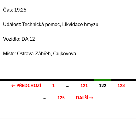
Čas: 19:25
Událost: Technická pomoc, Likvidace hmyzu
Vozidlo: DA 12
Místo: Ostrava-Zábřeh, Cujkovova
Navigace
← PŘEDCHOZÍ
1
…
121
122
123
pro
…
125
DALŠÍ →
příspěvky